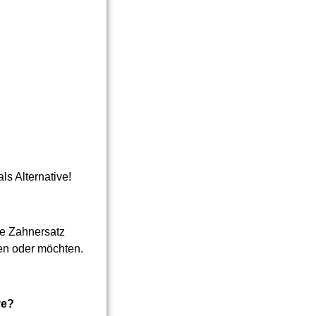
s Alternative!
te Zahnersatz
nen oder möchten.
ve?