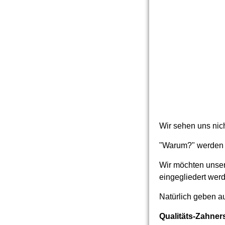
shutterstock_130
Wir sehen uns nich
"Warum?" werden S
Wir möchten unser
eingegliedert wer
Natürlich geben a
Qualitäts-Zahners